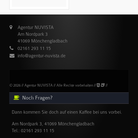
Agentur NUVISTA
Am Nordpark 3
41069 Mönchengladbach
02161 293 11 15
info@agentur-nuvista.de
© 2026 // Agentur NUVISTA // Alle Rechte vorbehalten //
//
Noch Fragen?
Dann kommen Sie doch auf einen Kaffee bei uns vorbei.
Am Nordpark 3, 41069 Mönchengladbach
Tel.:
02161 293 11 15