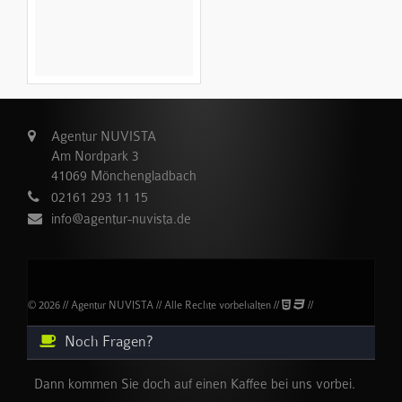
Agentur NUVISTA
Am Nordpark 3
41069 Mönchengladbach
02161 293 11 15
info@agentur-nuvista.de
© 2026 // Agentur NUVISTA // Alle Rechte vorbehalten //
//
Noch Fragen?
Dann kommen Sie doch auf einen Kaffee bei uns vorbei.