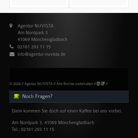
Agentur NUVISTA
Am Nordpark 3
41069 Mönchengladbach
02161 293 11 15
info@agentur-nuvista.de
© 2026 // Agentur NUVISTA // Alle Rechte vorbehalten //
//
Noch Fragen?
Dann kommen Sie doch auf einen Kaffee bei uns vorbei.
Am Nordpark 3, 41069 Mönchengladbach
Tel.:
02161 293 11 15