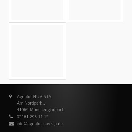
Agentur NUVISTA
Am Nordpark 3
41069 Mönchengladbach
02161 293 11 15
info@agentur-nuvista.de