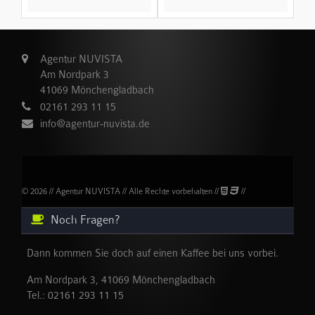
Agentur NUVISTA
Am Nordpark 3
41069 Mönchengladbach
02161 293 11 15
info@agentur-nuvista.de
© 2026 // Agentur NUVISTA // Alle Rechte vorbehalten //
//
Noch Fragen?
Dann kommen Sie doch auf einen Kaffee bei uns vorbei.
Am Nordpark 3, 41069 Mönchengladbach
Tel.:
02161 293 11 15