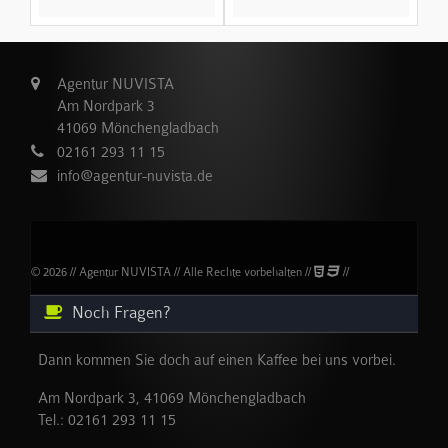
Agentur NUVISTA
Am Nordpark 3
41069 Mönchengladbach
02161 293 11 15
info@agentur-nuvista.de
© 2026 // Agentur NUVISTA // Alle Rechte vorbehalten //
//
Noch Fragen?
Dann kommen Sie doch auf einen Kaffee bei uns vorbei.
Am Nordpark 3, 41069 Mönchengladbach
Tel.:
02161 293 11 15